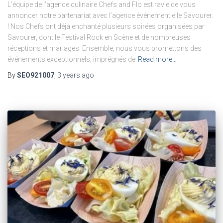
L’équipe de l’agence culinaire Chefs and Flo est ravie de vous
annoncer notre partenariat avec l’agence événementielle Savourer.
! Nos Chefs ont déjà enchanté plusieurs soirées organisées par
Savourer, dont le Festival Rock en Scène et de nombreuses
réceptions et mariages. Ensemble, nous vous promettons des
événements exceptionnels, imprégnés de
Read more…
By
SEO921007
,
3 years
ago