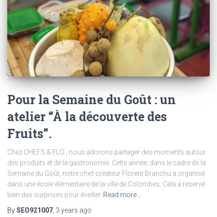
Pour la Semaine du Goût : un
atelier “À la découverte des
Fruits”.
Chez CHEFS & FLO , nous adorons partager des moments autour
des produits et de la gastronomie. Cette année, dans le cadre de la
Semaine du Goût, notre chef-créateur Florent Branchu a organisé
dans une école élémentaire de la ville de Colombes. Cela a réservé
bien des surprises pour éveiller
Read more…
By
SEO921007
,
3 years
ago