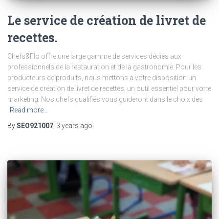
Le service de création de livret de
recettes.
Chefs&Flo offre une large gamme de services dédiés aux
professionnels de la restauration et de la gastronomie. Pour les
producteurs de produits, nous mettons à votre disposition un
service de création de livret de recettes, un outil essentiel pour votre
marketing. Nos chefs qualifiés vous guideront dans le choix des
Read more…
By
SEO921007
,
3 years
ago