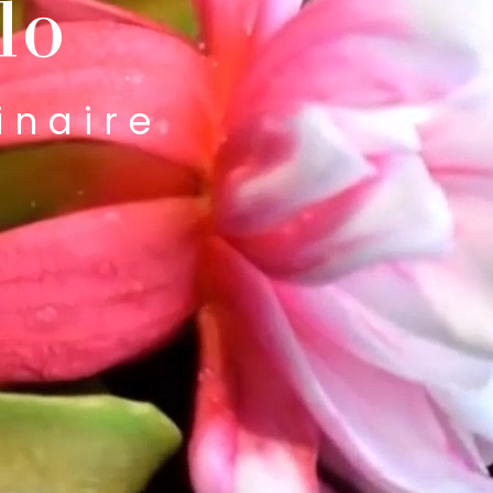
lo
inaire