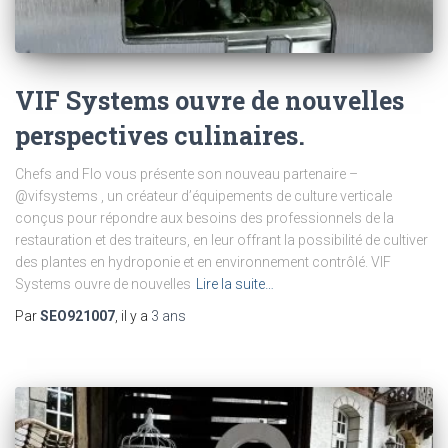
VIF Systems ouvre de nouvelles
perspectives culinaires.
Chefs and Flo vous présente son nouveau partenaire –
@vifsystems , un créateur d’équipements de culture verticale
conçus pour répondre aux besoins des professionnels de la
restauration et des traiteurs, en leur offrant la possibilité de cultiver
des plantes en hydroponie et en environnement contrôlé. VIF
Systems ouvre de nouvelles
Lire la suite…
Par
SEO921007
, il y a
3 ans