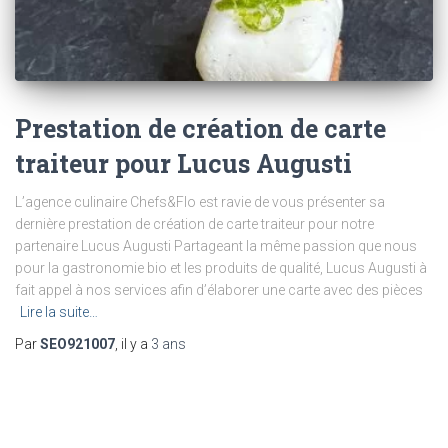
Prestation de création de carte
traiteur pour Lucus Augusti
L’agence culinaire Chefs&Flo est ravie de vous présenter sa
dernière prestation de création de carte traiteur pour notre
partenaire Lucus Augusti Partageant la même passion que nous
pour la gastronomie bio et les produits de qualité, Lucus Augusti à
fait appel à nos services afin d’élaborer une carte avec des pièces
Lire la suite…
Par
SEO921007
, il y a
3 ans