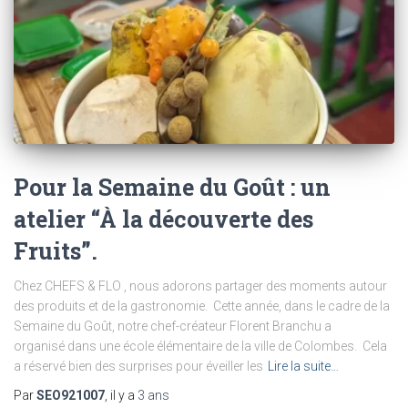
Pour la Semaine du Goût : un
atelier “À la découverte des
Fruits”.
Chez CHEFS & FLO , nous adorons partager des moments autour
des produits et de la gastronomie. Cette année, dans le cadre de la
Semaine du Goût, notre chef-créateur Florent Branchu a
organisé dans une école élémentaire de la ville de Colombes. Cela
a réservé bien des surprises pour éveiller les
Lire la suite…
Par
SEO921007
, il y a
3 ans