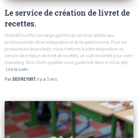
Le service de création de livret de
recettes.
Chefs&Flo offre une large gamme de services dédiés aux
professionnels de la restauration et de la gastronomie. Pour les
producteurs de produits, nous mettons à votre disposition un
service de création de livret de recettes, un outil essentiel pour votre
marketing. Nos chefs qualifiés vous guideront dans le choix des
Lire la suite…
Par
SEO921007
, il y a
3 ans